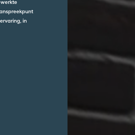
ewerkte
aanspreekpunt
rvaring, in