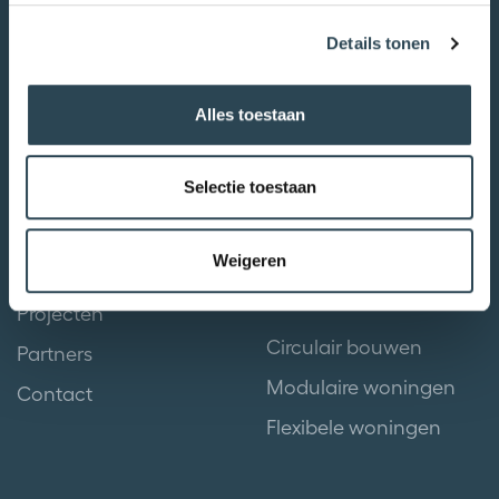
Details tonen
Menu
Bezoekadres
Home
Duitslandweg 2
Alles toestaan
Ons verhaal
4538 BK Terneuzen
Selectie toestaan
Het woonconcept
Plattegronden
Weigeren
Doelgroepen
Meer weten over
Projecten
Circulair bouwen
Partners
Modulaire woningen
Contact
Flexibele woningen